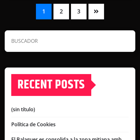
1
2
3
BUSCADOR
RECENT POSTS
(sin título)
Política de Cookies
El Balaguer es consolida a la zona mitjana amb