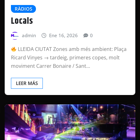
RÀDIOS
Locals
admin
Ene 16, 2026
0
LLEIDA CIUTAT Zones amb més ambient: Plaça
Ricard Vinyes → tardeig, primeres copes, molt
moviment Carrer Bonaire / Sant…
LEER MÁS