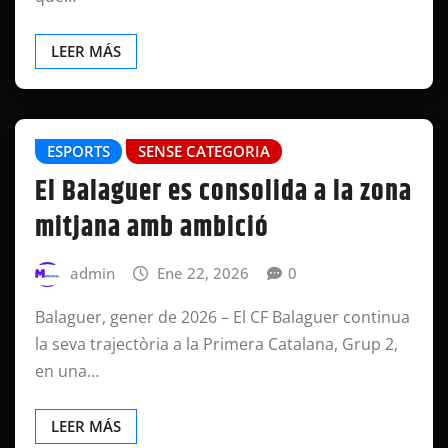
LEER MÁS
ESPORTS
SENSE CATEGORIA
El Balaguer es consolida a la zona
mitjana amb ambició
admin
Ene 22, 2026
0
Balaguer, gener de 2026 – El CF Balaguer continua
la seva trajectòria a la Primera Catalana, Grup 2,
en una…
LEER MÁS