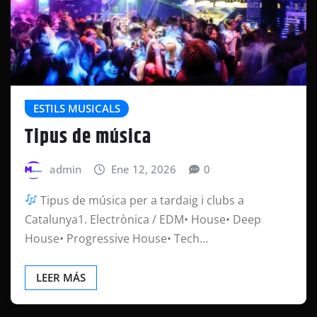
ESTILS MUSICALS
Tipus de música
admin
Ene 12, 2026
0
Tipus de música per a tardaig i clubs a
Catalunya1. Electrònica / EDM• House• Deep
House• Progressive House• Tech…
LEER MÁS