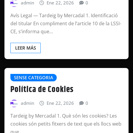
admin
Ene 22, 2026
0
Avís Legal — Tardeig by Mercadal 1. Identificació
del titular En compliment de l’article 10 de la LSSI-
CE, s’informa que…
LEER MÁS
SENSE CATEGORIA
Política de Cookies
admin
Ene 22, 2026
0
Tardeig by Mercadal 1. Què són les cookies? Les
cookies són petits fitxers de text que els llocs web
que…