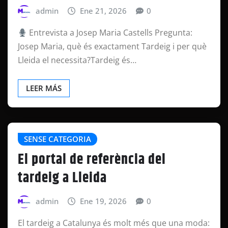
admin
Ene 21, 2026
0
Entrevista a Josep Maria Castells Pregunta:
Josep Maria, què és exactament Tardeig i per què
Lleida el necessita?Tardeig és…
LEER MÁS
SENSE CATEGORIA
El portal de referència del
tardeig a Lleida
admin
Ene 19, 2026
0
El tardeig a Catalunya és molt més que una moda: