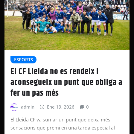
ESPORTS
El CF Lleida no es rendeix i
aconsegueix un punt que obliga a
fer un pas més
admin
Ene 19, 2026
0
El Lleida CF va sumar un punt que deixa més
sensacions que premi en una tarda especial al