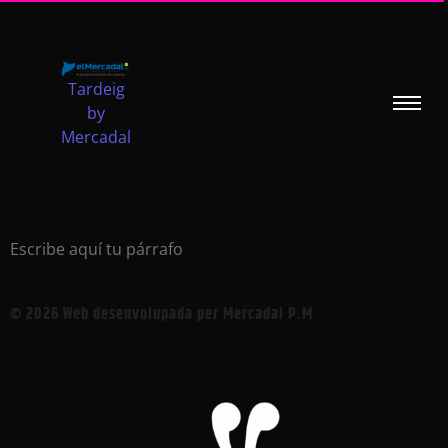
Tardeig
by
Mercadal
Escribe aquí tu párrafo
© 2026 Web desenvolupada per Mercadal P.M